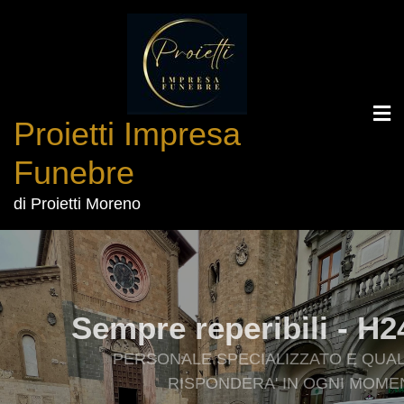
Proietti Impresa
Funebre
di Proietti Moreno
Sempre reperibili - H24
PERSONALE SPECIALIZZATO E QUALIFICATO VI
RISPONDERA' IN OGNI MOMENTO